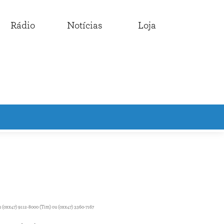
Rádio
Notícias
Loja
 (0xx47) 9112-8000 (Tim) ou (0xx47) 3360-7167