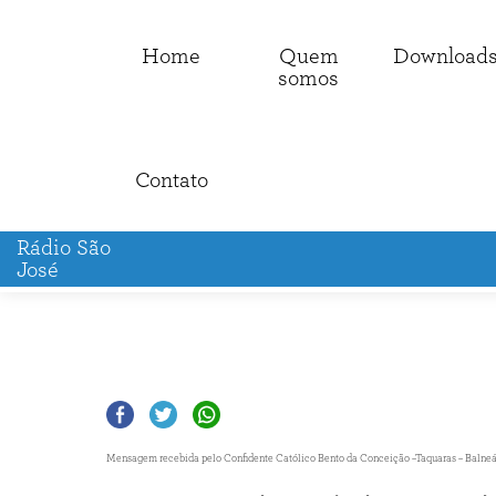
Home
Quem
Download
somos
Contato
Rádio São
José
Mensagem recebida pelo Confidente Católico Bento da Conceição –Taquaras – Balneário 