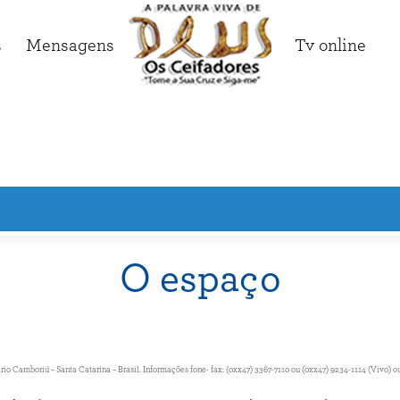
s
Mensagens
Tv online
O espaço
Camboriú – Santa Catarina – Brasil. Informações fone- fax: (0xx47) 3367-7110 ou (0xx47) 9234-1114 (Vivo) ou