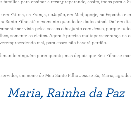
mílias para ensinar a rezar,preparando, assim, todos para a Su
e em Fátima, na França, noJapão, em Medjugorje, na Espanha e 
 Meu Santo Filho até o momento quando for dadoo sinal. Daí em di
ivamente ser vista pelos vossos olhosjunto com Jesus, porque tudo
olhos, somente os eleitos. Agora é preciso muitaperseverança na 
iveremprocedendo mal, para esses não haverá perdão.
enando ninguém porenquanto, mas depois que Seu Filho se manifes
 servidor, em nome de Meu Santo Filho Jesuse Eu, Maria, agrade
Maria, Rainha da Paz