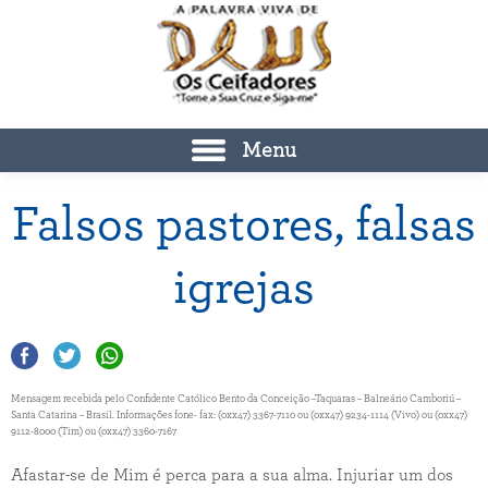
Menu
Falsos pastores, falsas
igrejas
Mensagem recebida pelo Confidente Católico Bento da Conceição –Taquaras – Balneário Camboriú –
Santa Catarina – Brasil. Informações fone- fax: (0xx47) 3367-7110 ou (0xx47) 9234-1114 (Vivo) ou (0xx47)
9112-8000 (Tim) ou (0xx47) 3360-7167
Afastar-se de Mim é perca para a sua alma. Injuriar um dos