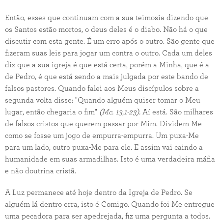
Então, esses que continuam com a sua teimosia dizendo que
os Santos estão mortos, o deus deles é o diabo. Não há o que
discutir com esta gente. É um erro após o outro. São gente que
fizeram suas leis para jogar um contra o outro. Cada um deles
diz que a sua igreja é que está certa, porém a Minha, que é a
de Pedro, é que está sendo a mais julgada por este bando de
falsos pastores. Quando falei aos Meus discípulos sobre a
segunda volta disse: "Quando alguém quiser tomar o Meu
lugar, então chegaria o fim"
(Mc. 13,1-23).
Aí está. São milhares
de falsos cristos que querem passar por Mim. Dividem-Me
como se fosse um jogo de empurra-empurra. Um puxa-Me
para um lado, outro puxa-Me para ele. E assim vai caindo a
humanidade em suas armadilhas. Isto é uma verdadeira máfia
e não doutrina cristã.
A Luz permanece até hoje dentro da Igreja de Pedro. Se
alguém lá dentro erra, isto é Comigo. Quando foi Me entregue
uma pecadora para ser apedrejada, fiz uma pergunta a todos.