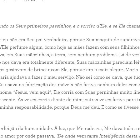
ndo os Seus primeiros passinhos, e o sorriso d’Ele, e se Ele cham
 eu não era Seu pai verdadeiro, porque Sua magnitude superava t
n’Ele perfume algum, como hoje as mães fazem com seus filhinhos. 
egava, em Suas mãozinhas, a terra, sem nenhum problema. Lá de 
e nos dava era totalmente diferente. Suas mãozinhas pareciam fei
as gostavam de brincar com Ele, porque era o mais alegre. Maria n
taria ajudava a fazer o meu serviço. Não sei como se dava, que t
u usava na fabricação dos móveis não ficava nenhum deles com de
ome: “Jesus, vem aqui”, Ele corria com Suas perninhas muito lin
escente. Às vezes corria diante de mim; outras vezes ficava para 
 minha responsabilidade, porque Deus me deu. E como se tivesse 
a perfeição da humanidade. A luz, que Me rodeava, Me dava toda a
do amor por onde passava.
‘De onde vem tanta inteligência desta 