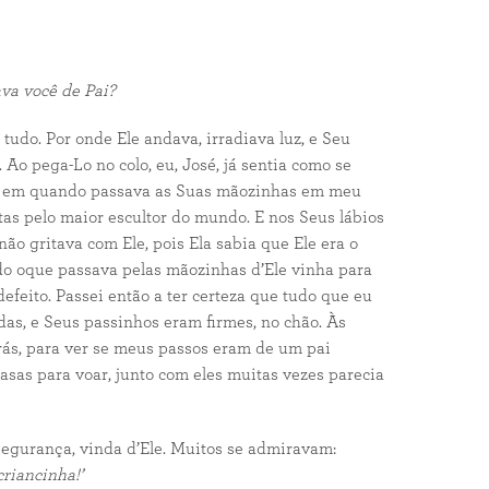
ava você de Pai?
udo. Por onde Ele andava, irradiava luz, e Seu
Ao pega-Lo no colo, eu, José, já sentia como se
vez em quando passava as Suas mãozinhas em meu
tas pelo maior escultor do mundo. E nos Seus lábios
ão gritava com Ele, pois Ela sabia que Ele era o
udo oque passava pelas mãozinhas d’Ele vinha para
feito. Passei então a ter certeza que tudo que eu
das, e Seus passinhos eram firmes, no chão. Às
trás, para ver se meus passos eram de um pai
asas para voar, junto com eles muitas vezes parecia
 segurança, vinda d’Ele. Muitos se admiravam:
criancinha!’