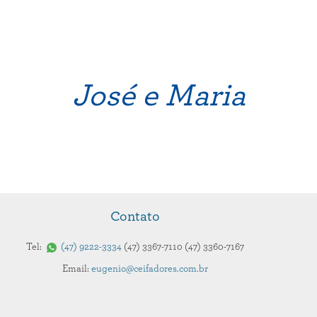
José e Maria
Contato
Tel:
47
9222-3334
47
3367-7110
47
3360-7167
Email:
eugenio@ceifadores.com.br