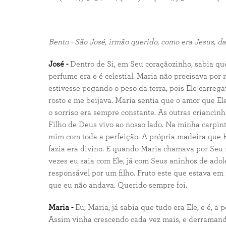
Bento - São José, irmão querido, como era Jesus, da
José -
Dentro de Si, em Seu coraçãozinho, sabia que
perfume era e é celestial. Maria não precisava por 
estivesse pegando o peso da terra, pois Ele carr
rosto e me beijava. Maria sentia que o amor que El
o sorriso era sempre constante. As outras criancinh
Filho de Deus vivo ao nosso lado. Na minha carpin
mim com toda a perfeição. A própria madeira que E
fazia era divino. E quando Maria chamava por Seu n
vezes eu saia com Ele, já com Seus aninhos de adol
responsável por um filho. Fruto este que estava em
que eu não andava. Querido sempre foi.
Maria -
Eu, Maria, já sabia que tudo era Ele, e é, 
Assim vinha crescendo cada vez mais, e derraman