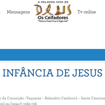
s
Mensagens
Tv online
INFÂNCIA DE JESUS
da Conceição –Taquaras – Balneário Camboriú – Santa Catarina – B
im) ou (0xx47) 3360-716.