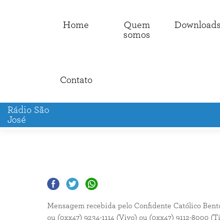
Home
Quem
Download
somos
Contato
Rádio São
José
Mensagem recebida pelo Confidente Católico Bento 
ou (0xx47) 9234-1114 (Vivo) ou (0xx47) 9112-8000 (T