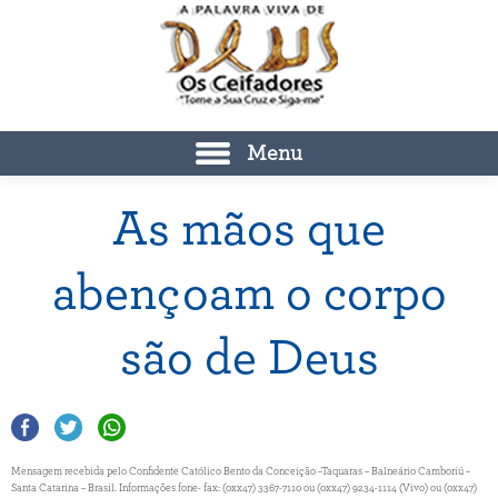
Menu
As mãos que
abençoam o corpo
são de Deus
Mensagem recebida pelo Confidente Católico Bento da Conceição –Taquaras – Balneário Camboriú –
Santa Catarina – Brasil. Informações fone- fax: (0xx47) 3367-7110 ou (0xx47) 9234-1114 (Vivo) ou (0xx47)