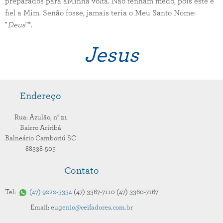
preparados para aMinha volta. Não tenham medo, pois este é
fiel a Mim. Senão fosse, jamais teria o Meu Santo Nome:
"
Deus
"*.
Jesus
Endereço
Rua: Azulão,
n° 21
Bairro Ariribá
Balneário Camboriú
SC
88338-505
Contato
Tel:
47
9222-3334
47
3367-7110
47
3360-7167
Email:
eugenio@ceifadores.com.br