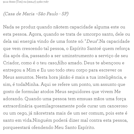
9112-8000 (Tim) ou (0xx47) 3360-7167
(Casa de Maria –São Paulo - SP)
Nada se produz quando nãotem capacidade alguma este ou
esta pessoa. Agora, quando se trata de umcorpo santo, dele ou
dela sai energia vindo de uma fonte só: "
Deus
".Na capacidade
que vem crescendo tal pessoa, o Espírito Santoé quem reforça
dia após dia, passando a ser uminstrumento a serviço de seu
Criador, como é o teu caso,filho amado. Deus te abençoou e
entregou a Mim e Eu uso todo oteu corpo para escrever os
Meus assuntos. Nesta hora jánão é mais a tua inteligência, e
sim, é todaMinha. Aqui se refere um ponto, um assunto que
gosto de formular atodos Meus seguidores que vivem Me
adorando. Quando uma pessoa tem emsuas mãos uma força
extraordinária quemilagrosamente pode curar um canceroso
ou um cego, já nãoretrata mais de um ser comum, pois este é
santo em vida.Ninguém poderá dizer mal contra esta pessoa,
porqueestará ofendendo Meu Santo Espírito.