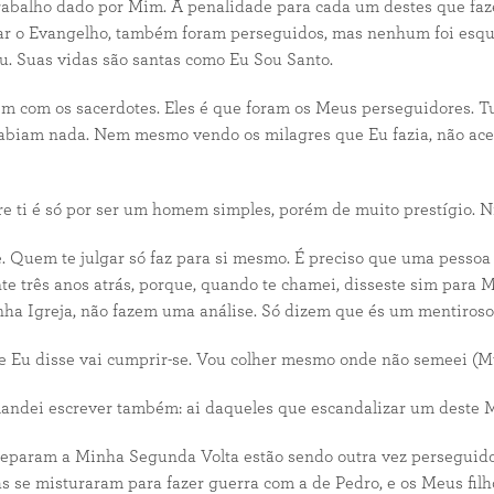
rabalho dado por Mim. A penalidade para cada um destes que faz
 o Evangelho, também foram perseguidos, mas nenhum foi esquec
u. Suas vidas são santas como Eu Sou Santo.
sim com os sacerdotes. Eles é que foram os Meus perseguidores.
sabiam nada. Nem mesmo vendo os milagres que Eu fazia, não ac
obre ti é só por ser um homem simples, porém de muito prestígio.
. Quem te julgar só faz para si mesmo. É preciso que uma pessoa
inte três anos atrás, porque, quando te chamei, disseste sim pa
nha Igreja, não fazem uma análise. Só dizem que és um mentiroso
 Eu disse vai cumprir-se. Vou colher mesmo onde não semeei (Mt 
u mandei escrever também: ai daqueles que escandalizar um des
reparam a Minha Segunda Volta estão sendo outra vez perseguidos
s se misturaram para fazer guerra com a de Pedro, e os Meus filh