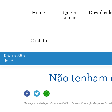
Home
Quem
Download
somos
Contato
Rádio São
José
Não tenham 
Mensagem recebida pelo Confidente Católico Bento da Conceição –Taquaras – Balneário 