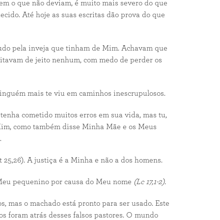
em o que não deviam, é muito mais severo do que
ido. Até hoje as suas escritas dão prova do que
 Tudo pela inveja que tinham de Mim. Achavam que
eitavam de jeito nenhum, com medo de perder os
 Ninguém mais te viu em caminhos inescrupulosos.
 tenha cometido muitos erros em sua vida, mas tu,
ra Mim, como também disse Minha Mãe e os Meus
.
25,26). A justiça é a Minha e não a dos homens.
te Meu pequenino por causa do Meu nome
(Lc 17,1-2).
, mas o machado está pronto para ser usado. Este
os foram atrás desses falsos pastores. O mundo