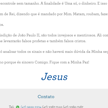
escontrole sem tamanho. A finalidade é Uma só, o dinheiro. E iss
 de Rei, dizendo que é mandado por Mim. Matam, roubam, fazem
os.
sdição de João Paulo II, são todos invejosos e mentirosos. Ali co
e levantarão falsos profetas e também falsos cristos.
ó analisar todos os sinais e não haverá mais dúvida da Minha se
lho porque és sincero Comigo. Fique com a Minha Paz!
Jesus
Contato
Tel:
47
9222-3334
47
3367-7110
47
3360-7167