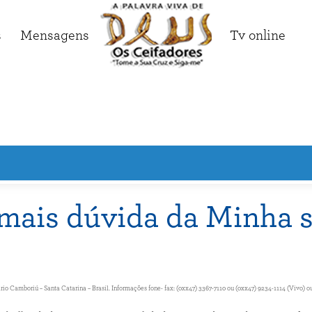
s
Mensagens
Tv online
mais dúvida da Minha s
Camboriú – Santa Catarina – Brasil. Informações fone- fax: (0xx47) 3367-7110 ou (0xx47) 9234-1114 (Vivo) ou