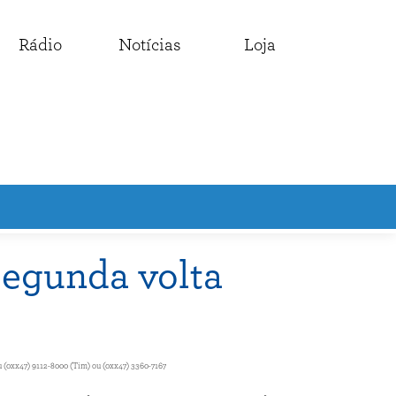
Rádio
Notícias
Loja
egunda volta
 (0xx47) 9112-8000 (Tim) ou (0xx47) 3360-7167