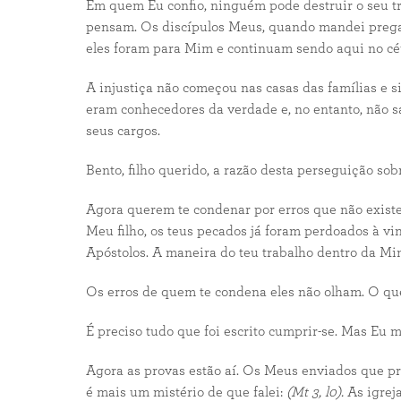
Em quem Eu confio, ninguém pode destruir o seu t
pensam. Os discípulos Meus, quando mandei pregar
eles foram para Mim e continuam sendo aqui no cé
A injustiça não começou nas casas das famílias e 
eram conhecedores da verdade e, no entanto, não 
seus cargos.
Bento, filho querido, a razão desta perseguição s
Agora querem te condenar por erros que não existe
Meu filho, os teus pecados já foram perdoados à v
Apóstolos. A maneira do teu trabalho dentro da Mi
Os erros de quem te condena eles não olham. O que
É preciso tudo que foi escrito cumprir-se. Mas E
Agora as provas estão aí. Os Meus enviados que p
é mais um mistério de que falei:
(Mt 3, l0).
As igreja