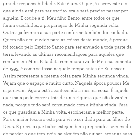
grande responsabilidade. Este é um. O que já escreveste e o
que ainda está para ser escrito, era e será preciso passar por
alguém. E coube a ti, Meu filho Bento, entre todos os que
foram escolhidos, a preparação de Minha segunda volta.
Outros já fizeram a sua parte conforme também foi confiado.
Quem não deu ouvido para as coisas deste mundo, é porque
foi tocado pelo Espírito Santo para ser enviado a toda parte da
terra, levando as últimas recomendações para aqueles que
confiam em Mim. Esta data comemorativa do Meu nascimento
de 1995, é como se fosse naquele tempo antes de Eu nascer.
Assim representa a mesma coisa para Minha segunda vinda.
Vejam que o espaço é muito curto. Naquela época poucos Me
esperavam. Agora está acontecendo a mesma coisa. É aquele
que mais pode correr atrás de uma riqueza que não levará a
nada, porque tudo será consumado com a Minha vinda. Para
os que guardam a Minha volta, escolheram a melhor parte.
Pois o maior tesouro está para vir e ser dado para os filhos de
Deus. É preciso que todos estejam bem preparados sem medo
de perder o que tem, pois, se alguém não quiser largar as suas