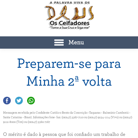
Menu
Preparem-se para
Minha 2ª volta
Mensagem recebida pelo Confidente Católico Bento da Conceição –Taquaras – Balneário Camboriú –
Santa Catarina – Brasil. Informações fone- fax: (0xx47) 3367-7110 ou (0xx47) 9234-1114 (Vivo) ou (0xx47)
9112-8000 (Tim) ou (0xx47) 3360-7167
O mérito é dado à pessoa que foi confiado um trabalho de