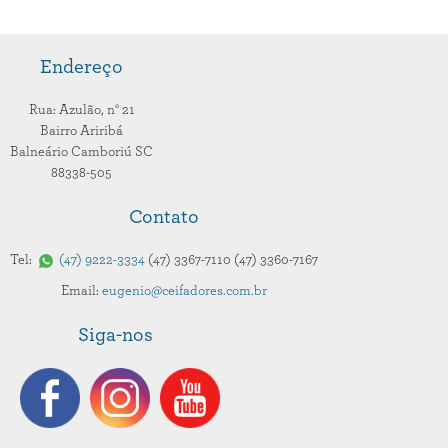
Endereço
Rua: Azulão,
n° 21
Bairro Ariribá
Balneário Camboriú
SC
88338-505
Contato
Tel:
47
9222-3334
47
3367-7110
47
3360-7167
Email:
eugenio@ceifadores.com.br
Siga-nos