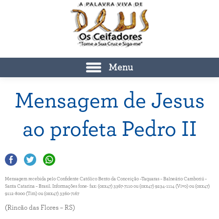
Menu
Mensagem de Jesus
ao profeta Pedro II
Mensagem recebida pelo Confidente Católico Bento da Conceição –Taquaras – Balneário Camboriú –
Santa Catarina – Brasil. Informações fone- fax: (0xx47) 3367-7110 ou (0xx47) 9234-1114 (Vivo) ou (0xx47)
9112-8000 (Tim) ou (0xx47) 3360-7167
(Rincão das Flores – RS)