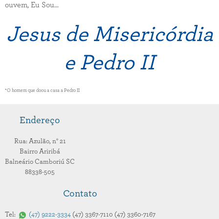
ouvem, Eu Sou...
Jesus de Misericórdia
e Pedro II
*O homem que doou a casa a Pedro II
Endereço
Rua: Azulão,
n° 21
Bairro Ariribá
Balneário Camboriú
SC
88338-505
Contato
Tel:
47
9222-3334
47
3367-7110
47
3360-7167