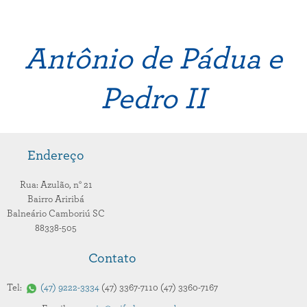
Antônio de Pádua e
Pedro II
Endereço
Rua: Azulão,
n° 21
Bairro Ariribá
Balneário Camboriú
SC
88338-505
Contato
Tel:
47
9222-3334
47
3367-7110
47
3360-7167