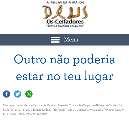
Menu
Outro não poderia
estar no teu lugar
Mensagem recebida pelo Confidente Católico Bento da Conceição –Taquaras – Balneário Camboriú –
Santa Catarina – Brasil. Informações fone- fax: (0xx47) 3367-7110 ou (0xx47) 9234-1114 (Vivo) ou (0xx47)
9112-8000 (Tim) ou (0xx47) 3360-7167