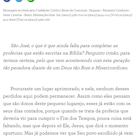
Mensagem recebida pelo Confidente Católico Bento da Conceição –Taquaras – Balneário Camboriú –
Santa Catarina – Brasil. Informações fone- fax: (0xx47) 3367-7110 ou (0xx47) 9234-1114 (Vivo) ou (0xx47)
9112-8000 (Tim) ou (0xx47) 3360-7167
São José, o que é que ainda falta para completar as
profecias que estão escritas na Bíblia? Pergunto irmão, para
termos certeza, pelo que vem acontecendo com esta geração
tão pecadora diante de um Deus tão Bom e Misericordioso.
Procuraste um lugar aprimorado, e nele, nenhum desses
perdidos aqui podem permanecer. Assim como eles pensam
que são donos deste pequeno lugarejo, esses já estão com os
seus dias contados, porque quando se trata da profecia que
deveria vir para cumprir o Fim dos Tempos, pouca coisa está
faltando, mas que depois só Ele, Jesus, que dirá o momento
oportuno. Mas já podemos ver que Seu povo escolhido já vem