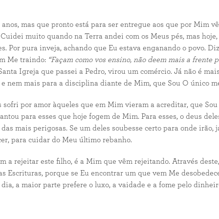
nos, mas que pronto está para ser entregue aos que por Mim vê
Cuidei muito quando na Terra andei com os Meus pés, mas hoje, ne
es. Por pura inveja, achando que Eu estava enganando o povo. Diz
êm Me traindo:
“Façam como vos ensino, não deem mais a frente p
 Santa Igreja que passei a Pedro, virou um comércio. Já não é m
, e nem mais para a disciplina diante de Mim, que Sou O único me
 sofri por amor àqueles que em Mim vieram a acreditar, que Sou 
iantou para esses que hoje fogem de Mim. Para esses, o deus del
as mais perigosas. Se um deles soubesse certo para onde irão, jam
cer, para cuidar do Meu último rebanho.
 a rejeitar este filho, é a Mim que vêm rejeitando. Através deste,
as Escrituras, porque se Eu encontrar um que vem Me desobedec
dia, a maior parte prefere o luxo, a vaidade e a fome pelo dinheir