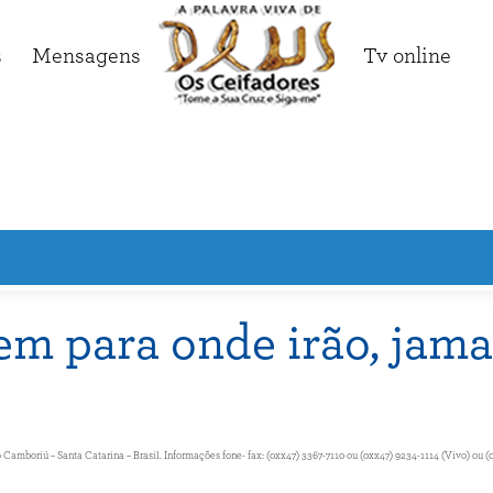
s
Mensagens
Tv online
em para onde irão, jamai
amboriú – Santa Catarina – Brasil. Informações fone- fax: (0xx47) 3367-7110 ou (0xx47) 9234-1114 (Vivo) ou (