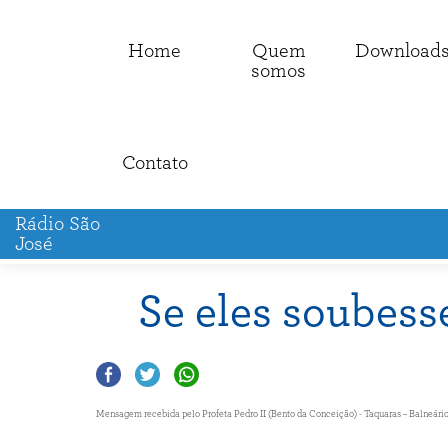
Home
Quem
Download
somos
Contato
Rádio São
José
Se eles soubess
Mensagem recebida pelo Profeta Pedro II (Bento da Conceição) - Taquaras – Balneário C