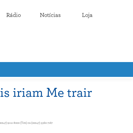
Rádio
Notícias
Loja
s iriam Me trair
0xx47) 9112-8000 (Tim) ou (0xx47) 3360-7167