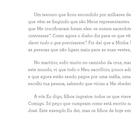
Um tesouro que ficou escondido por milhares de a
que vêm se fingindo que são Meus representantes. 
que Me crucificaram foram eles: os sumos sacerdot
interesses”
. Como agora o diabo diz para os que v
darei tudo o que precisarem”
. Foi daí que a Minha
as pessoas que não ligam mais para as suas vestes
No martírio, sofri muito no caminho da cruz, mas
este mundo, vi que todo o Meu sacrifício, pouco ad
e que agora estão sendo pagos por uma máfia, uma d
escolhi tua pessoa, sabendo que virias a Me obede
A vós Eu digo, filhos ingratos: todos os que vierem
Comigo. Só peço que cumpram como está escrito n
José. Este exemplo Eu dei, mas os filhos de hoje em 