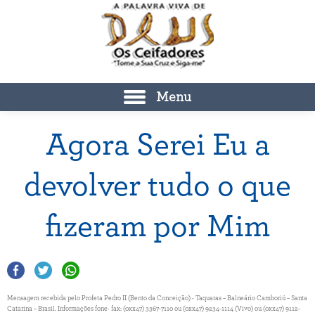
Menu
Agora Serei Eu a
devolver tudo o que
fizeram por Mim
Mensagem recebida pelo Profeta Pedro II (Bento da Conceição) - Taquaras – Balneário Camboriú – Santa
Catarina – Brasil. Informações fone- fax: (0xx47) 3367-7110 ou (0xx47) 9234-1114 (Vivo) ou (0xx47) 9112-