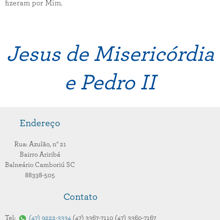
fizeram por Mim.
Jesus de Misericórdia
e Pedro II
Endereço
Rua: Azulão,
n° 21
Bairro Ariribá
Balneário Camboriú
SC
88338-505
Contato
Tel:
47
9222-3334
47
3367-7110
47
3360-7167