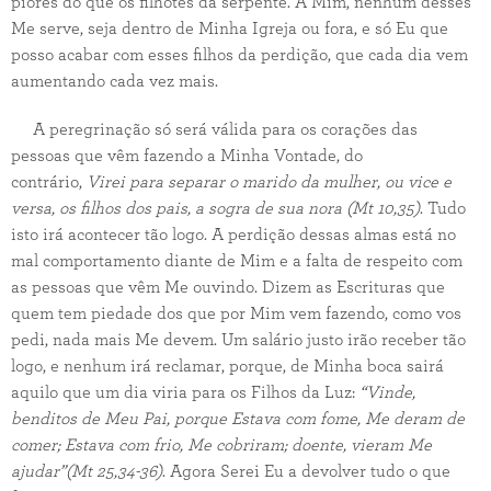
piores do que os filhotes da serpente. A Mim, nenhum desses
Me serve, seja dentro de Minha Igreja ou fora, e só Eu que
posso acabar com esses filhos da perdição, que cada dia vem
aumentando cada vez mais.
A peregrinação só será válida para os corações das
pessoas que vêm fazendo a Minha Vontade, do
contrário,
Virei para separar o marido da mulher, ou vice e
versa, os filhos dos pais, a sogra de sua nora (Mt 10,35)
. Tudo
isto irá acontecer tão logo. A perdição dessas almas está no
mal comportamento diante de Mim e a falta de respeito com
as pessoas que vêm Me ouvindo. Dizem as Escrituras que
quem tem piedade dos que por Mim vem fazendo, como vos
pedi, nada mais Me devem. Um salário justo irão receber tão
logo, e nenhum irá reclamar, porque, de Minha boca sairá
aquilo que um dia viria para os Filhos da Luz:
“Vinde,
benditos de Meu Pai, porque Estava com fome, Me deram de
comer; Estava com frio, Me cobriram; doente, vieram Me
ajudar”(Mt 25,34-36)
. Agora Serei Eu a devolver tudo o que