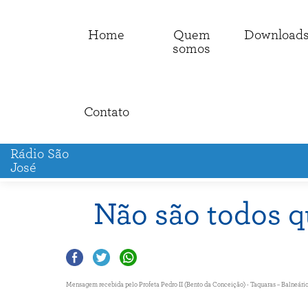
Home
Quem
Download
somos
Contato
Rádio São
José
Não são todos q
Mensagem recebida pelo Profeta Pedro II (Bento da Conceição) - Taquaras – Balneário C