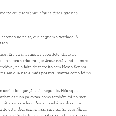
omento em que vieram alguns deles, que não
 batendo no peito, que seguem a verdade. A
tado.
s. Era eu um simples sacerdote, cheio do
 nem sabes a tristeza que Jesus está vendo dentro
rolável, pela falta de respeito com Nosso Senhor.
clima em que não é mais possível manter como foi no
 será o fim que já está chegando. Nós aqui,
uardam as tuas palavras, como também foi no meu
uito por este lado. Assim também sofres, por
rito está:
dois contra três, pais contra seus filhos,
ro, para a Vinda de Jesus pela segunda vez, que já