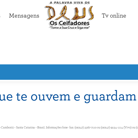
s
Mensagens
Tv online
ue te ouvem e guardam 
amboriú – Santa Catarina – Brasil. Informações fone- fax: (0xx47) 3367-7110 ou (0xx47) 9234-1114 (Vivo) ou (