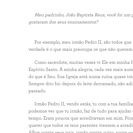
Meu padrinho, João Baptista Reus, você foi um gr
gostaram dos seus ensinamentos?
Por exemplo, meu irmão Pedro II, são todos que 
verdade é o que mais preocupa os que não querem 
Como sacerdote, muitas vezes vi Ele em minha fr
Espírito Santo. A minha alegria, cada vez mais au
do que é Seu. Sua Igreja está numa ruína quase tot
Sempre dito foi: depois do leite derramado, não ad
passado.
Irmão Pedro II, vendo estás, tu com a tua família 
podemos ver que tu irmão, faz de tudo para ajuda
tempo. Eram poucos que acreditavam em mim. Princ
querer que todos os teus parentes viessem a acredi
filhos contra seus pais, irmão contra outro, sogra co