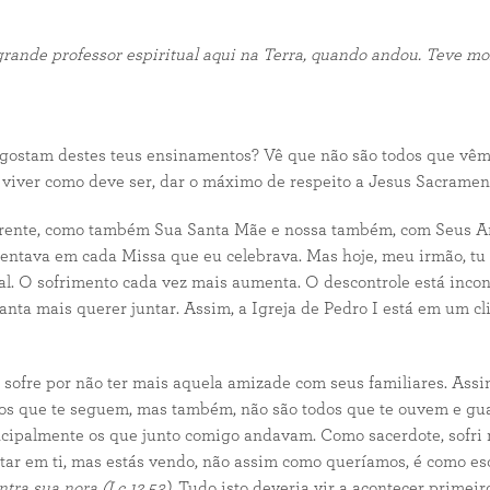
ande professor espiritual aqui na Terra, quando andou. Teve m
gostam destes teus ensinamentos? Vê que não são todos que vêm
viver como deve ser, dar o máximo de respeito a Jesus Sacramen
ente, como também Sua Santa Mãe e nossa também, com Seus Anjo
mentava em cada Missa que eu celebrava. Mas hoje, meu irmão, tu
al. O sofrimento cada vez mais aumenta. O descontrole está incont
ianta mais querer juntar. Assim, a Igreja de Pedro I está em um 
sofre por não ter mais aquela amizade com seus familiares. Assim
r os que te seguem, mas também, não são todos que te ouvem e g
ipalmente os que junto comigo andavam. Como sacerdote, sofri m
tar em ti, mas estás vendo, não assim como queríamos, é como esc
ntra sua nora (Lc 12,53)
. Tudo isto deveria vir a acontecer primei