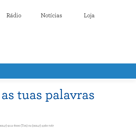
Rádio
Notícias
Loja
as tuas palavras
0xx47) 9112-8000 (Tim) ou (0xx47) 3360-7167