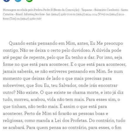
Mensagem recebida pelo Profeta Pedro II (Bento da Conceição) - Taquaras – Balneário Camboriú – Santa
Catarina – Brasil. Informações fone- fax: (0xx47) 3367-7110 ou (0xx47) 9234-1114 (Vivo) ou (0xx47) 9112-
8000 (Tim) ou (0xx47) 3360-7167
Quando estás pensando em Mim, antes, Eu Me preocupo
contigo. Não se deixa o certo pelo duvidoso. A dúvida pode
até pegar de repente, pelo que Eu tenho a dar. Por isso, seja
firme no que está para acontecer. E o que está para acontecer,
jamais saberás, se não estiveres pensando em Mim. Se num
momento que deixas de lado o que mais precisas para
sobreviver, que Sou Eu, teu Salvador, onde irás encontrar
outro? Não existe. O que existe se chama morte, e isto já diz
tudo, morreu, acabou, vida não tem mais. Para esses sim, o
que tinham, não terão mais. É assim o que está para
acontecer. Perto de Mim só ficarão as pessoas boas e
religiosas, como manda a Lei dos Profetas. Do contrário, tudo
se acabará. Para quem pensa ao contrário, para esses, o fim