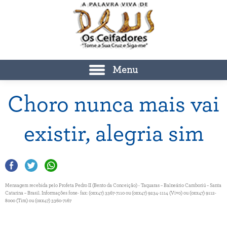
Menu
Choro nunca mais vai
existir, alegria sim
Mensagem recebida pelo Profeta Pedro II (Bento da Conceição) - Taquaras – Balneário Camboriú – Santa
Catarina – Brasil. Informações fone- fax: (0xx47) 3367-7110 ou (0xx47) 9234-1114 (Vivo) ou (0xx47) 9112-
8000 (Tim) ou (0xx47) 3360-7167