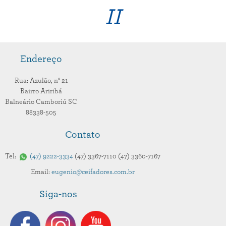
II
Endereço
Rua: Azulão,
n° 21
Bairro Ariribá
Balneário Camboriú
SC
88338-505
Contato
Tel:
47
9222-3334
47
3367-7110
47
3360-7167
Email:
eugenio@ceifadores.com.br
Siga-nos