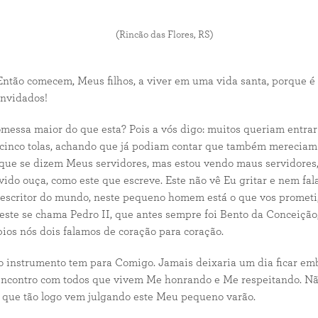
(Rincão das Flores, RS)
Então comecem, Meus filhos, a viver em uma vida santa, porque é
onvidados!
essa maior do que esta? Pois a vós digo: muitos queriam entrar 
s cinco tolas, achando que já podiam contar que também merecia
 que se dizem Meus servidores, mas estou vendo maus servidores,
 ouça, como este que escreve. Este não vê Eu gritar e nem falar
r escritor do mundo, neste pequeno homem está o que vos prometi,
ste se chama Pedro II, que antes sempre foi Bento da Conceição,
ios nós dois falamos de coração para coração.
instrumento tem para Comigo. Jamais deixaria um dia ficar em
 encontro com todos que vivem Me honrando e Me respeitando. N
 que tão logo vem julgando este Meu pequeno varão.