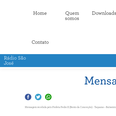
Home
Quem
Download
somos
Contato
Rádio São
José
Mensa
Mensagem recebida pelo Profeta Pedro II (Bento da Conceição) - Taquaras – Balneário C