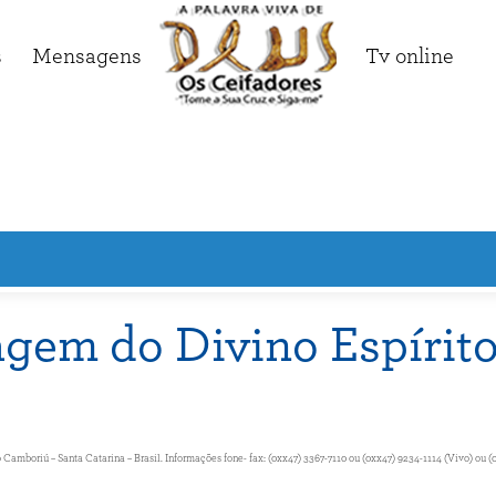
s
Mensagens
Tv online
gem do Divino Espírito
amboriú – Santa Catarina – Brasil. Informações fone- fax: (0xx47) 3367-7110 ou (0xx47) 9234-1114 (Vivo) ou (