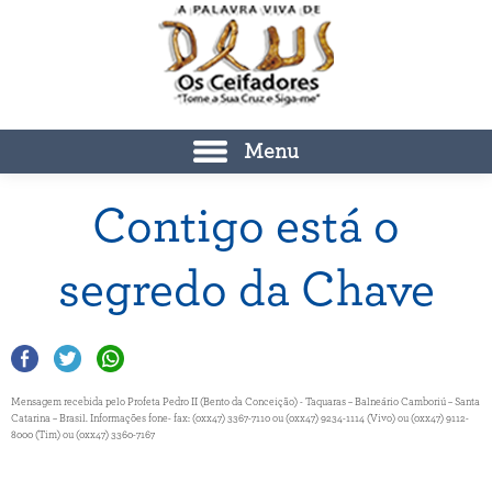
Menu
Contigo está o
segredo da Chave
Mensagem recebida pelo Profeta Pedro II (Bento da Conceição) - Taquaras – Balneário Camboriú – Santa
Catarina – Brasil. Informações fone- fax: (0xx47) 3367-7110 ou (0xx47) 9234-1114 (Vivo) ou (0xx47) 9112-
8000 (Tim) ou (0xx47) 3360-7167