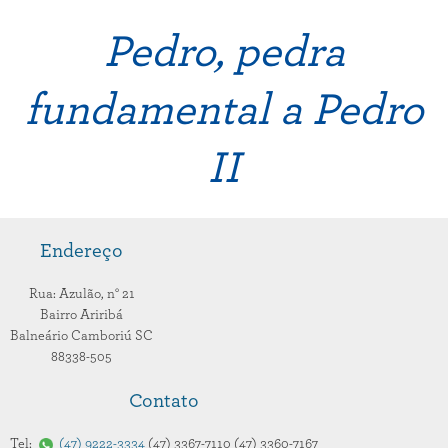
Pedro, pedra
fundamental a Pedro
II
Endereço
Rua: Azulão,
n° 21
Bairro Ariribá
Balneário Camboriú
SC
88338-505
Contato
Tel:
47
9222-3334
47
3367-7110
47
3360-7167