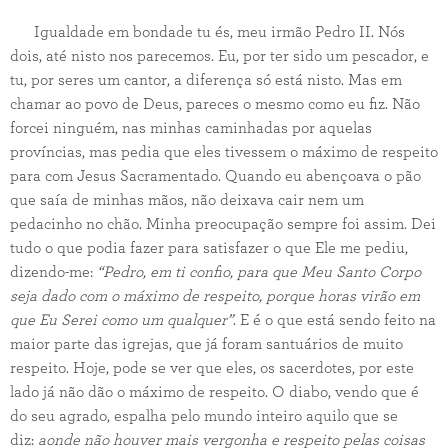
Igualdade em bondade tu és, meu irmão Pedro II. Nós
dois, até nisto nos parecemos. Eu, por ter sido um pescador, e
tu, por seres um cantor, a diferença só está nisto. Mas em
chamar ao povo de Deus, pareces o mesmo como eu fiz. Não
forcei ninguém, nas minhas caminhadas por aquelas
províncias, mas pedia que eles tivessem o máximo de respeito
para com Jesus Sacramentado. Quando eu abençoava o pão
que saía de minhas mãos, não deixava cair nem um
pedacinho no chão. Minha preocupação sempre foi assim. Dei
tudo o que podia fazer para satisfazer o que Ele me pediu,
dizendo-me:
“Pedro, em ti confio, para que Meu Santo Corpo
seja dado com o máximo de respeito, porque horas virão em
que Eu Serei como um qualquer”
. E é o que está sendo feito na
maior parte das igrejas, que já foram santuários de muito
respeito. Hoje, pode se ver que eles, os sacerdotes, por este
lado já não dão o máximo de respeito. O diabo, vendo que é
do seu agrado, espalha pelo mundo inteiro aquilo que se
diz:
aonde não houver mais vergonha e respeito pelas coisas