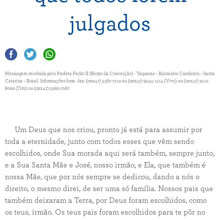
julgados
Mensagem recebida pelo Profeta Pedro II (Bento da Conceição) - Taquaras – Balneário Camboriú – Santa
Catarina – Brasil. Informações fone- fax: (0xx47) 3367-7110 ou (0xx47) 9234-1114 (Vivo) ou (0xx47) 9112-
8000 (Tim) ou (0xx47) 3360-7167
Um Deus que nos criou, pronto já está para assumir por
toda a eternidade, junto com todos esses que vêm sendo
escolhidos, onde Sua morada aqui será também, sempre junto,
e a Sua Santa Mãe e José, nosso irmão, e Ela, que também é
nossa Mãe, que por nós sempre se dedicou, dando a nós o
direito, o mesmo direi, de ser uma só família. Nossos pais que
também deixaram a Terra, por Deus foram escolhidos, como
os teus, irmão. Os teus pais foram escolhidos para te pôr no