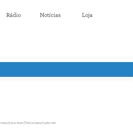
Rádio
Notícias
Loja
 (0xx47) 9112-8000 (Tim) ou (0xx47) 3360-7167