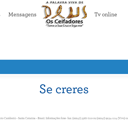
s
Mensagens
Tv online
Se creres
Camboriú – Santa Catarina – Brasil. Informações fone- fax: (0xx47) 3367-7110 ou (0xx47) 9234-1114 (Vivo) ou