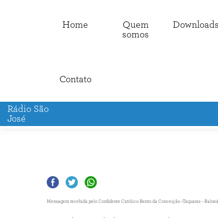
Home
Quem
Download
somos
Contato
Rádio São
José
Mensagem recebida pelo Confidente Católico Bento da Conceição –Taquaras – Balneário 