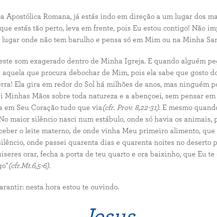
a Apostólica Romana, já estás indo em direção a um lugar dos mais
ue estás tão perto, leva em frente, pois Eu estou contigo! Não im
 lugar onde não tem barulho e pensa só em Mim ou na Minha San
 este som exagerado dentro de Minha Igreja. E quando alguém pe
a é aquela que procura debochar de Mim, pois ela sabe que gosto do
erra! Ela gira em redor do Sol há milhões de anos, mas ninguém 
cei Minhas Mãos sobre toda natureza e a abençoei, sem pensar em
a em Seu Coração tudo que via
(cfr. Prov. 8,22-31).
E mesmo quando 
 No maior silêncio nasci num estábulo, onde só havia os animais,
eceber o leite materno, de onde vinha Meu primeiro alimento, q
lêncio, onde passei quarenta dias e quarenta noites no deserto p
res orar, fecha a porta de teu quarto e ora baixinho, que Eu te o
go"
(cfr.Mt.6,5-6).
rantir: nesta hora estou te ouvindo.
Jesus