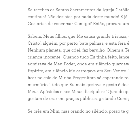
Se recebes os Santos Sacramentos da Igreja Católic
continua! Não desistas por nada deste mundo! E já q
Gostarias de conversar Comigo? Então, procura um
Sabem, Meus filhos, que Me causa grande tristeza,
Cristo’, alguém, por perto, bate palmas; e esta fer
Nenhum planeta, que criei, faz barulho. Olhem a T
criança inocente! Quando tudo Eu tinha feito, lan
admirava de Meu Poder, onde em silêncio guardav
Espírito, em silêncio Me carregava em Seu Ventre.
ficar no colo de Minha Progenitora só esperando r
murmúrio. Tudo que Eu mais gostava e gosto é do si
Meus Apóstolos e aos Meus discípulos: “Quando quise
gostam de orar em praças públicas, gritando Comi
Se crês em Mim, mas orando no silêncio, posso te ga