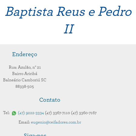
Baptista Reus e Pedro
II
Endereço
Rua: Azulão,
n° 21
Bairro Ariribá
Balneário Camboriú
SC
88338-505
Contato
Tel:
47
9222-3334
47
3367-7110
47
3360-7167
Email:
eugenio@ceifadores.com.br
Siga-nos