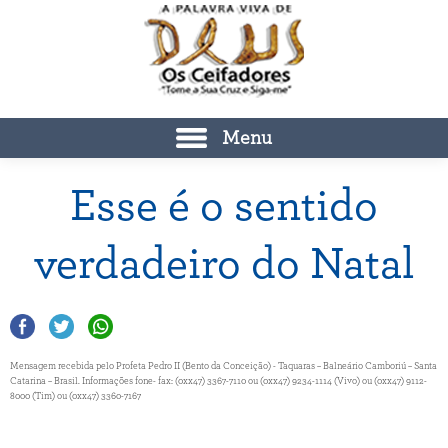
Menu
Esse é o sentido
verdadeiro do Natal
Mensagem recebida pelo Profeta Pedro II (Bento da Conceição) - Taquaras – Balneário Camboriú – Santa
Catarina – Brasil. Informações fone- fax: (0xx47) 3367-7110 ou (0xx47) 9234-1114 (Vivo) ou (0xx47) 9112-
8000 (Tim) ou (0xx47) 3360-7167