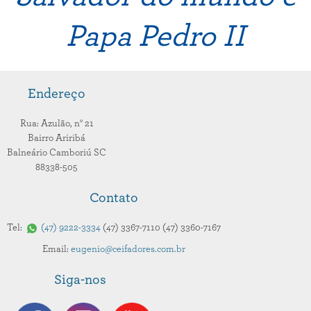
Papa Pedro II
Endereço
Rua: Azulão,
n° 21
Bairro Ariribá
Balneário Camboriú
SC
88338-505
Contato
Tel:
47
9222-3334
47
3367-7110
47
3360-7167
Email:
eugenio@ceifadores.com.br
Siga-nos