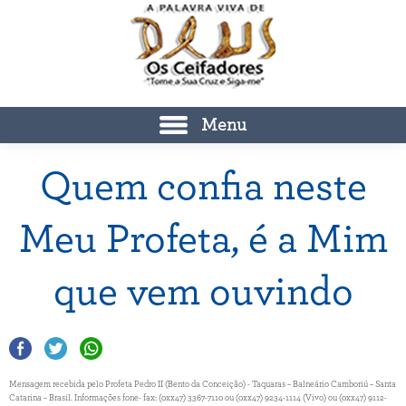
Menu
Quem confia neste
Meu Profeta, é a Mim
que vem ouvindo
Mensagem recebida pelo Profeta Pedro II (Bento da Conceição) - Taquaras – Balneário Camboriú – Santa
Catarina – Brasil. Informações fone- fax: (0xx47) 3367-7110 ou (0xx47) 9234-1114 (Vivo) ou (0xx47) 9112-