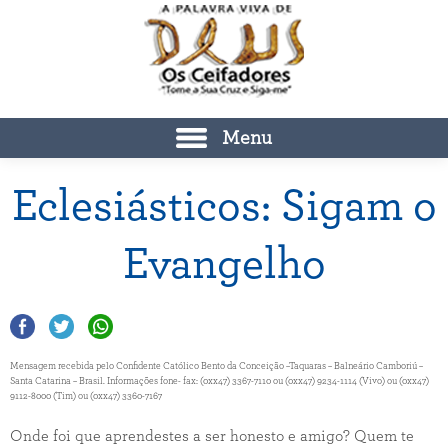
Menu
Eclesiásticos: Sigam o
Evangelho
Mensagem recebida pelo Confidente Católico Bento da Conceição –Taquaras – Balneário Camboriú –
Santa Catarina – Brasil. Informações fone- fax: (0xx47) 3367-7110 ou (0xx47) 9234-1114 (Vivo) ou (0xx47)
9112-8000 (Tim) ou (0xx47) 3360-7167
Onde foi que aprendestes a ser honesto e amigo? Quem te