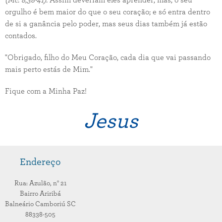
(Mc. 8,38-41).
Assim deveriam eles aprender, mas, o seu
orgulho é bem maior do que o seu coração; e só entra dentro
de si a ganância pelo poder, mas seus dias também já estão
contados.
"Obrigado, filho do Meu Coração, cada dia que vai passando
mais perto estás de Mim."
Fique com a Minha Paz!
Jesus
Endereço
Rua: Azulão,
n° 21
Bairro Ariribá
Balneário Camboriú
SC
88338-505