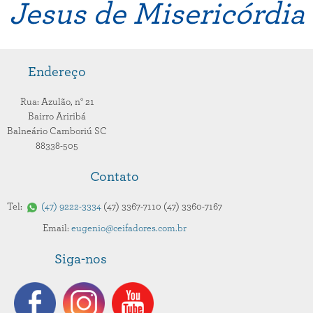
Jesus de Misericórdia
Endereço
Rua: Azulão,
n° 21
Bairro Ariribá
Balneário Camboriú
SC
88338-505
Contato
Tel:
47
9222-3334
47
3367-7110
47
3360-7167
Email:
eugenio@ceifadores.com.br
Siga-nos