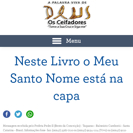
Menu
Neste Livro o Meu
Santo Nome está na
capa
Mensagem recebida pelo Profeta Pedro II (Bento da Conceição) - Taquaras – Balneário Camboriú – Santa
Catarina – Brasil. Informações fone- fax: (0xx47) 3367-7110 ou (0xx47) 9234-1114 (Vivo) ou (0xx47) 9112-