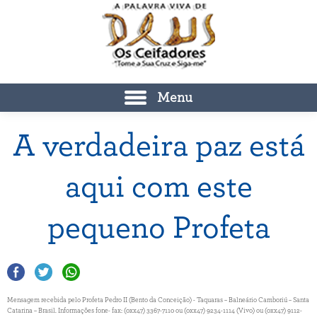
Menu
A verdadeira paz está
aqui com este
pequeno Profeta
Mensagem recebida pelo Profeta Pedro II (Bento da Conceição) - Taquaras – Balneário Camboriú – Santa
Catarina – Brasil. Informações fone- fax: (0xx47) 3367-7110 ou (0xx47) 9234-1114 (Vivo) ou (0xx47) 9112-