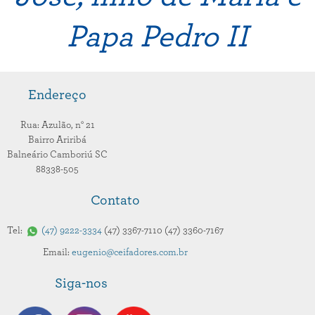
Papa Pedro II
Endereço
Rua: Azulão,
n° 21
Bairro Ariribá
Balneário Camboriú
SC
88338-505
Contato
Tel:
47
9222-3334
47
3367-7110
47
3360-7167
Email:
eugenio@ceifadores.com.br
Siga-nos