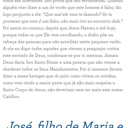
todos são diferentes. Isto prova que são verdadeiras. Quando
alguém vier dizer a um de vocês que este homem é falso, tão
logo pergunte a ele:
“Que mal ele vem te fazendo? Se tu
provares que este é um falso, não mais irei ao encontro dele.”
.
Foi assim no começo, depois que Jesus Nasceu e até hoje,
porque todos os que Ele vem escolhendo, o diabo põe na
cabeça das pessoas para não acreditar neste pequeno varão.
A vós eu digo: todos aqueles que vierem a praguejar contra
este enviado de Deus, condenam-se por si mesmos. Jamais
Deus daria Seu Santo Nome a uma pessoa que não viesse a
obedecer todos os Seus Mandamentos. Por si mesmos devem
dizer a esses hereges que do jeito como vivem os cristãos,
como vem vindo a maior parte que já não mais respeita o
Santo Corpo de Jesus, não deveriam nem ter mais este nome:
Católico.
José, filho de Maria e