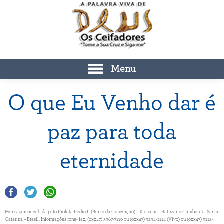
Menu
O que Eu Venho dar é
paz para toda
eternidade
Mensagem recebida pelo Profeta Pedro II (Bento da Conceição) - Taquaras – Balneário Camboriú – Santa
Catarina – Brasil. Informações fone- fax: (0xx47) 3367-7110 ou (0xx47) 9234-1114 (Vivo) ou (0xx47) 9112-