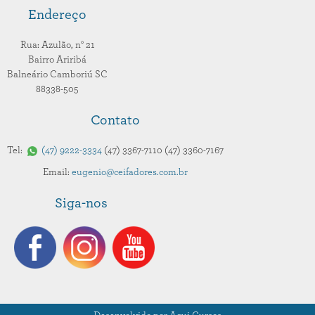
Endereço
Rua: Azulão,
n° 21
Bairro Ariribá
Balneário Camboriú
SC
88338-505
Contato
Tel:
47
9222-3334
47
3367-7110
47
3360-7167
Email:
eugenio@ceifadores.com.br
Siga-nos