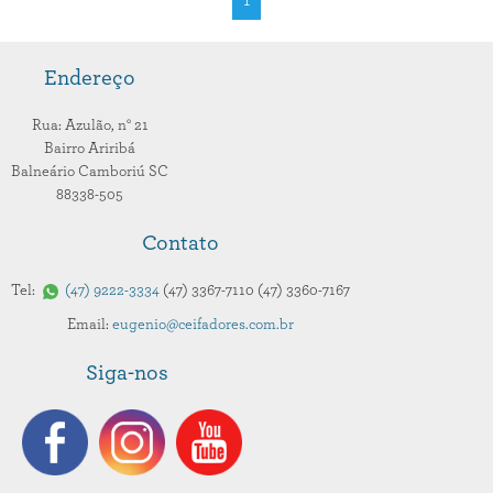
1
Endereço
Rua: Azulão,
n° 21
Bairro Ariribá
Balneário Camboriú
SC
88338-505
Contato
Tel:
47
9222-3334
47
3367-7110
47
3360-7167
Email:
eugenio@ceifadores.com.br
Siga-nos