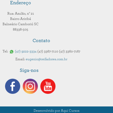
Endereço
Rua: Azulão,
n° 21
Bairro Ariribá
Balneário Camboriú
SC
88338-505
Contato
Tel:
47
9222-3334
47
3367-7110
47
3360-7167
Email:
eugenio@ceifadores.com.br
Siga-nos
Desenvolvido por Aqui Cursos