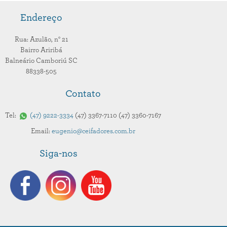
Endereço
Rua: Azulão,
n° 21
Bairro Ariribá
Balneário Camboriú
SC
88338-505
Contato
Tel:
47
9222-3334
47
3367-7110
47
3360-7167
Email:
eugenio@ceifadores.com.br
Siga-nos