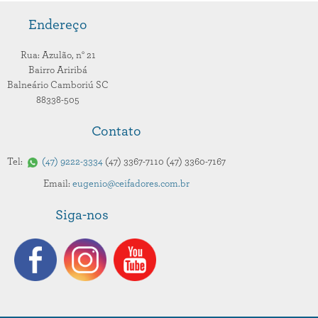
Endereço
Rua: Azulão,
n° 21
Bairro Ariribá
Balneário Camboriú
SC
88338-505
Contato
Tel:
47
9222-3334
47
3367-7110
47
3360-7167
Email:
eugenio@ceifadores.com.br
Siga-nos