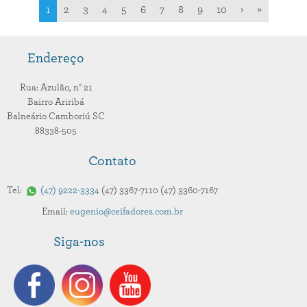
1
2
3
4
5
6
7
8
9
10
›
»
Endereço
Rua: Azulão,
n° 21
Bairro Ariribá
Balneário Camboriú
SC
88338-505
Contato
Tel:
47
9222-3334
47
3367-7110
47
3360-7167
Email:
eugenio@ceifadores.com.br
Siga-nos