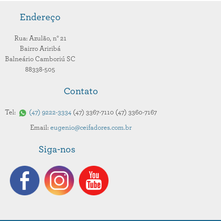
Endereço
Rua: Azulão,
n° 21
Bairro Ariribá
Balneário Camboriú
SC
88338-505
Contato
Tel:
47
9222-3334
47
3367-7110
47
3360-7167
Email:
eugenio@ceifadores.com.br
Siga-nos