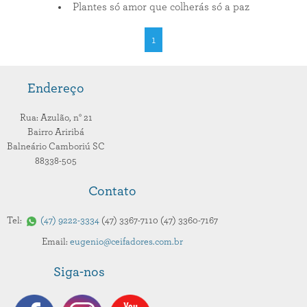
Plantes só amor que colherás só a paz
1
Endereço
Rua: Azulão,
n° 21
Bairro Ariribá
Balneário Camboriú
SC
88338-505
Contato
Tel:
47
9222-3334
47
3367-7110
47
3360-7167
Email:
eugenio@ceifadores.com.br
Siga-nos