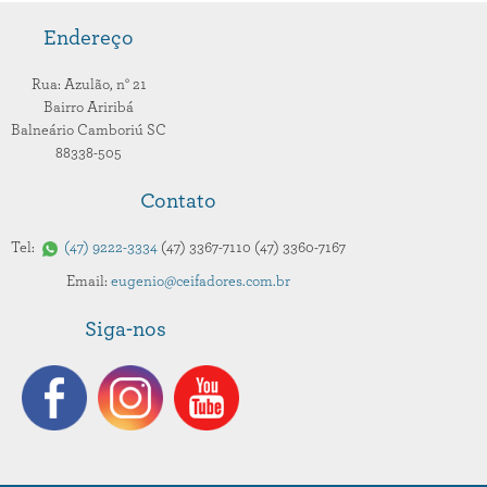
Endereço
Rua: Azulão,
n° 21
Bairro Ariribá
Balneário Camboriú
SC
88338-505
Contato
Tel:
47
9222-3334
47
3367-7110
47
3360-7167
Email:
eugenio@ceifadores.com.br
Siga-nos