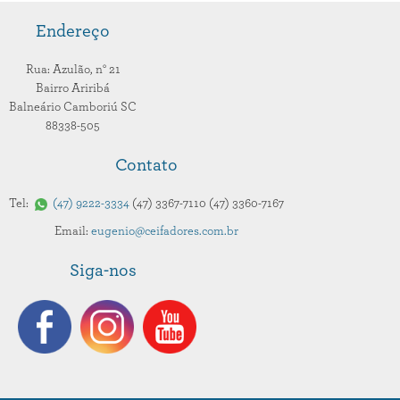
Endereço
Rua: Azulão,
n° 21
Bairro Ariribá
Balneário Camboriú
SC
88338-505
Contato
Tel:
47
9222-3334
47
3367-7110
47
3360-7167
Email:
eugenio@ceifadores.com.br
Siga-nos