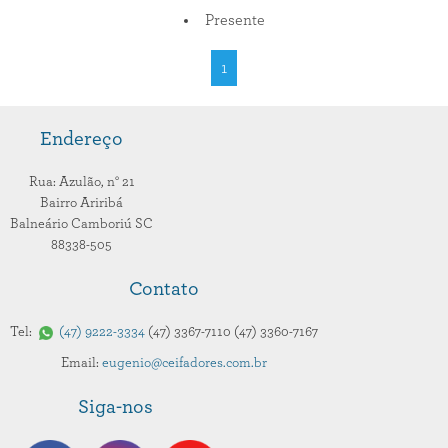
Presente
1
Endereço
Rua: Azulão,
n° 21
Bairro Ariribá
Balneário Camboriú
SC
88338-505
Contato
Tel:
47
9222-3334
47
3367-7110
47
3360-7167
Email:
eugenio@ceifadores.com.br
Siga-nos