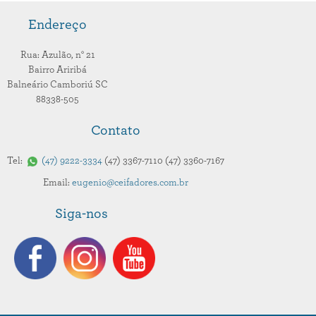
Endereço
Rua: Azulão,
n° 21
Bairro Ariribá
Balneário Camboriú
SC
88338-505
Contato
Tel:
47
9222-3334
47
3367-7110
47
3360-7167
Email:
eugenio@ceifadores.com.br
Siga-nos