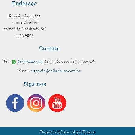
Endereço
Rua: Azulão,
n° 21
Bairro Ariribá
Balneário Camboriú
SC
88338-505
Contato
Tel:
47
9222-3334
47
3367-7110
47
3360-7167
Email:
eugenio@ceifadores.com.br
Siga-nos
Desenvolvido por Aqui Cursos