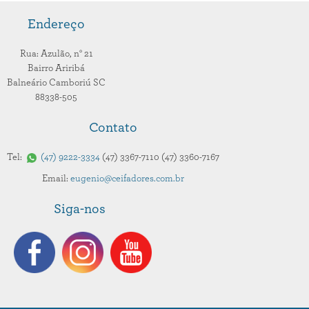
Endereço
Rua: Azulão,
n° 21
Bairro Ariribá
Balneário Camboriú
SC
88338-505
Contato
Tel:
47
9222-3334
47
3367-7110
47
3360-7167
Email:
eugenio@ceifadores.com.br
Siga-nos