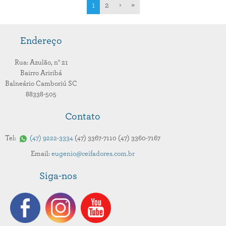
1
2
›
»
Endereço
Rua: Azulão,
n° 21
Bairro Ariribá
Balneário Camboriú
SC
88338-505
Contato
Tel:
47
9222-3334
47
3367-7110
47
3360-7167
Email:
eugenio@ceifadores.com.br
Siga-nos