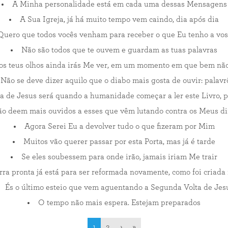
A Minha personalidade está em cada uma dessas Mensagens
A Sua Igreja, já há muito tempo vem caindo, dia após dia
Quero que todos vocês venham para receber o que Eu tenho a vos
Não são todos que te ouvem e guardam as tuas palavras
s teus olhos ainda irás Me ver, em um momento em que bem não
Não se deve dizer aquilo que o diabo mais gosta de ouvir: palavr
a de Jesus será quando a humanidade começar a ler este Livro, p
o deem mais ouvidos a esses que vêm lutando contra os Meus di
Agora Serei Eu a devolver tudo o que fizeram por Mim
Muitos vão querer passar por esta Porta, mas já é tarde
Se eles soubessem para onde irão, jamais iriam Me trair
rra pronta já está para ser reformada novamente, como foi criad
És o último esteio que vem aguentando a Segunda Volta de Jes
O tempo não mais espera. Estejam preparados
1
2
›
»