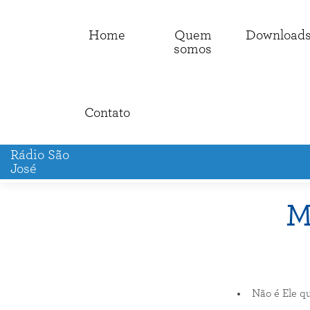
Home
Quem
Download
somos
Contato
Rádio São
José
M
Não é Ele q