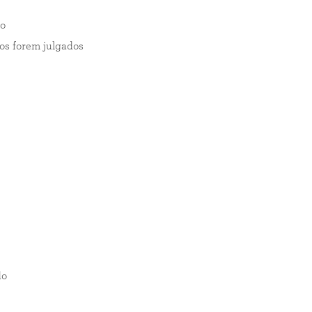
ço
os forem julgados
do