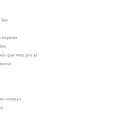
 dar
 esperas
ões
elo que vem por aí
reitos
a no começo
us