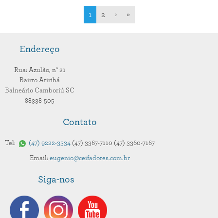
1
2
›
»
Endereço
Rua: Azulão,
n° 21
Bairro Ariribá
Balneário Camboriú
SC
88338-505
Contato
Tel:
47
9222-3334
47
3367-7110
47
3360-7167
Email:
eugenio@ceifadores.com.br
Siga-nos