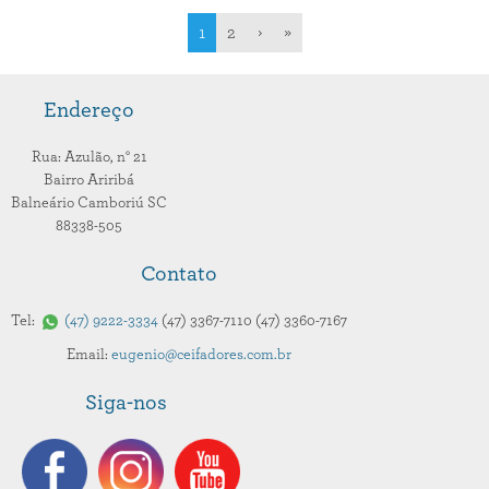
1
2
›
»
Endereço
Rua: Azulão,
n° 21
Bairro Ariribá
Balneário Camboriú
SC
88338-505
Contato
Tel:
47
9222-3334
47
3367-7110
47
3360-7167
Email:
eugenio@ceifadores.com.br
Siga-nos