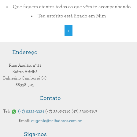
Que fiquem atentos todos os que vêm te acompanhando
Teu espírito está ligado em Mim
1
Endereço
Rua: Azulão,
n° 21
Bairro Ariribá
Balneário Camboriú
SC
88338-505
Contato
Tel:
47
9222-3334
47
3367-7110
47
3360-7167
Email:
eugenio@ceifadores.com.br
Siga-nos