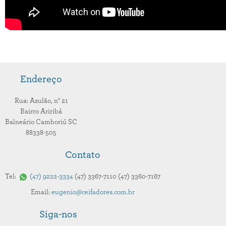
Endereço
Rua: Azulão,
n° 21
Bairro Ariribá
Balneário Camboriú
SC
88338-505
Contato
Tel:
47
9222-3334
47
3367-7110
47
3360-7167
Email:
eugenio@ceifadores.com.br
Siga-nos