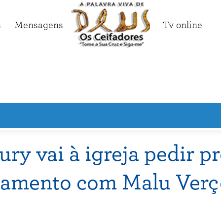
s
Mensagens
Tv online
ry vai à igreja pedir p
samento com Malu Verç