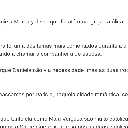
niela Mercury disse que foi até uma igreja católica 
a.
ra foi uma dos temas mais comentados durante a ú
ando a chamar a companheira de esposa.
o porque Daniela não viu necessidade, mas as duas t
, passamos por Paris e, naquela cidade romântica, 
z que tanto ela como Malu Verçosa são muito católica
fomos à Sacré-Coeur, já que somos as duas católica