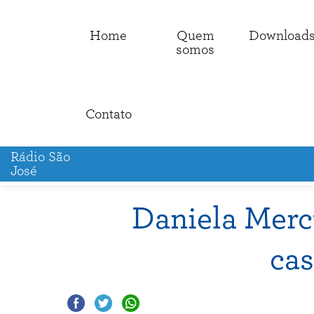
Home
Quem
Download
somos
Contato
Rádio São
José
Daniela Mercu
ca