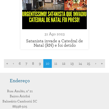
31 Ago 2023
Satanista invade a Catedral de
Natal (RN) e foi detido
«
‹
6
7
8
9
10
11
12
13
14
15
›
»
Endereço
Rua: Azulão,
n° 21
Bairro Ariribá
Balneário Camboriú
SC
88338-505