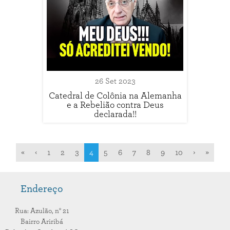
26 Set 2023
Catedral de Colônia na Alemanha
e a Rebelião contra Deus
declarada!!
«
‹
1
2
3
4
5
6
7
8
9
10
›
»
Endereço
Rua: Azulão,
n° 21
Bairro Ariribá