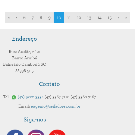
«
‹
6
7
8
9
10
11
12
13
14
15
›
»
Endereço
Rua: Azulão,
n° 21
Bairro Ariribá
Balneário Camboriú
SC
88338-505
Contato
Tel:
47
9222-3334
47
3367-7110
47
3360-7167
Email:
eugenio@ceifadores.com.br
Siga-nos