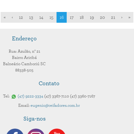
«
‹
12
13
14
15
16
17
18
19
20
21
›
»
Endereço
Rua: Azulão,
n° 21
Bairro Ariribá
Balneário Camboriú
SC
88338-505
Contato
Tel:
47
9222-3334
47
3367-7110
47
3360-7167
Email:
eugenio@ceifadores.com.br
Siga-nos