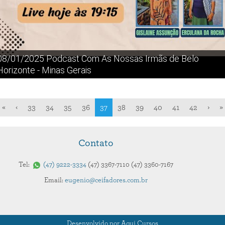
08/01/2025 Podcast Com As Nossas Irmãs de Belo
Horizonte - Minas Gerais
«
‹
33
34
35
36
37
38
39
40
41
42
›
»
Contato
Tel:
47
9222-3334
47
3367-7110
47
3360-7167
Email:
eugenio@ceifadores.com.br
Desenvolvido por Aqui Cursos